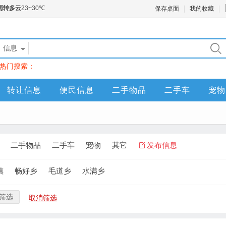
保存桌面
我的收藏
信息
热门搜索：
转让信息
便民信息
二手物品
二手车
宠物
二手物品
二手车
宠物
其它
发布信息
镇
畅好乡
毛道乡
水满乡
筛选
取消筛选