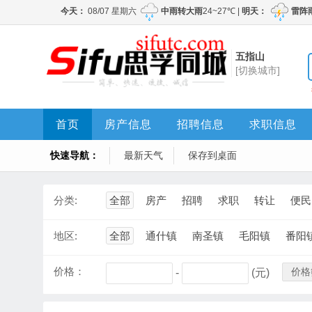
五指山
[切换城市]
首页
房产信息
招聘信息
求职信息
快速导航：
最新天气
保存到桌面
分类:
全部
房产
招聘
求职
转让
便民
地区:
全部
通什镇
南圣镇
毛阳镇
番阳
价格：
价格
-
(元)