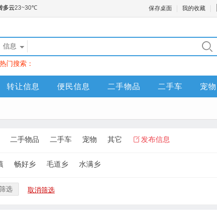
保存桌面
我的收藏
信息
热门搜索：
转让信息
便民信息
二手物品
二手车
宠物
二手物品
二手车
宠物
其它
发布信息
镇
畅好乡
毛道乡
水满乡
筛选
取消筛选