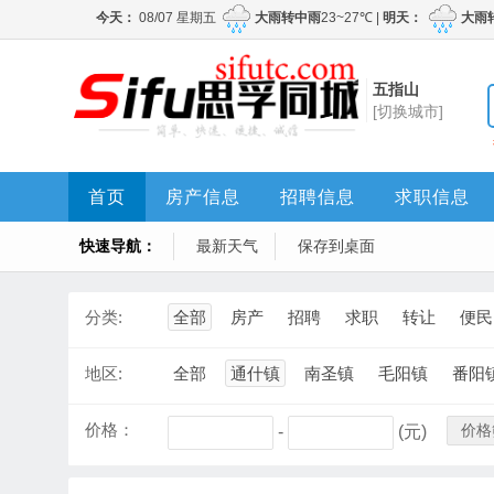
五指山
[切换城市]
首页
房产信息
招聘信息
求职信息
快速导航：
最新天气
保存到桌面
分类:
全部
房产
招聘
求职
转让
便民
地区:
全部
通什镇
南圣镇
毛阳镇
番阳
价格：
价格
-
(元)